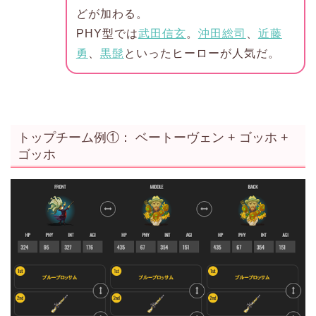
どが加わる。
PHY型では
武田信玄
。
沖田総司
、
近藤
勇
、
黒髭
といったヒーローが人気だ。
トップチーム例①： ベートーヴェン + ゴッホ +
ゴッホ