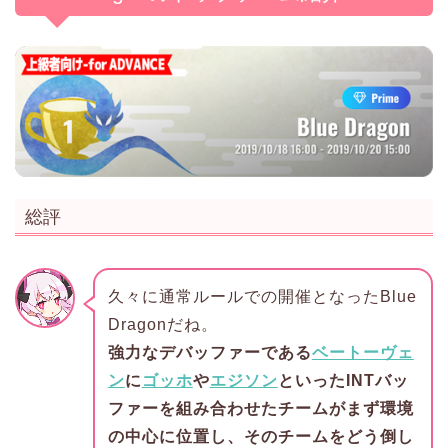
総評
久々に通常ルールでの開催となったBlue
Dragonだね。
強力なデバッファーである
ベートーヴェ
ン
に
ゴッホ
や
エジソン
といったINTバッ
ファーを組み合わせたチームがまず環境
の中心に位置し、そのチームをどう倒し