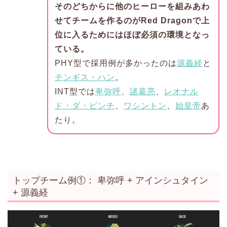
そのどちからに他のヒーローを組みあわ
せてチームを作るのがRed Dragonで上
位に入るためにはほぼ必須の環境となっ
ている。
PHY型で採用例が多かったのは
源義経
と
チンギス・ハン
。
INT型では
卑弥呼
、
諸葛亮
、
レオナル
ド・ダ・ビンチ
、
ワシントン
、
始皇帝
あ
たり。
トップチーム例①： 卑弥呼 + アインシュタイン
+ 源義経