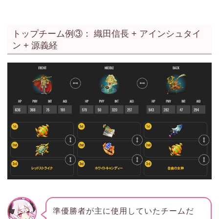
トップチーム例③： 織田信長 + アインシュタイ
ン + 源義経
準優勝者が主に使用していたチームだ