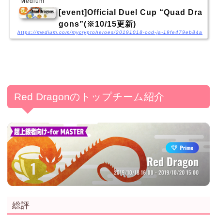
Medium
[event]Official Duel Cup “Quad Dra
gons”(※10/15更新)
https://medium.com/mycryptoheroes/20191018-ocd-ja-19fe479eb84a
Red Dragonのトップチーム紹介
総評