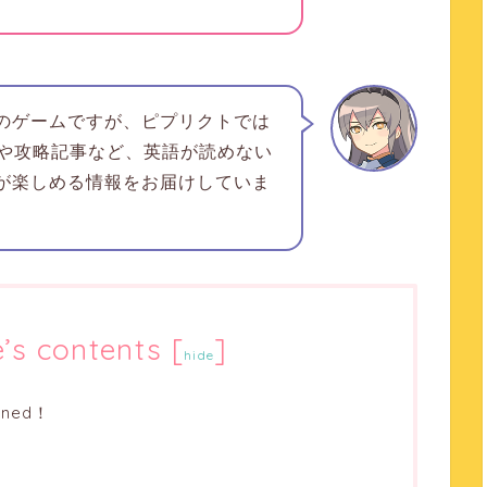
dは英語のゲームですが、ピプリクトでは
や攻略記事など、
英語が読めない
edが楽しめる
情報をお届けしていま
e’s contents
[
]
hide
ned！