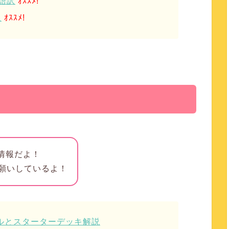
本語訳
ｵｽｽﾒ!
訳
ｵｽｽﾒ!
攻略情報だよ！
願いしているよ！
イルとスターターデッキ解説