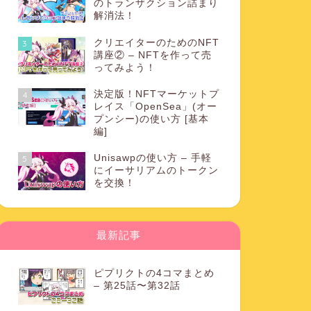
のトランザクション詰まり
解消法！
クリエイターのためのNFT
3
講座② – NFTを作って売
ってみよう！
決定版！NFTマーケットプ
4
レイス「OpenSea」(オー
プンシー)の使い方 [基本
編]
Unisawpの使い方 – 手軽
5
にイーサリアムのトークン
を交換！
最新記事
ピプリクトの4コマまとめ
– 第25話〜第32話