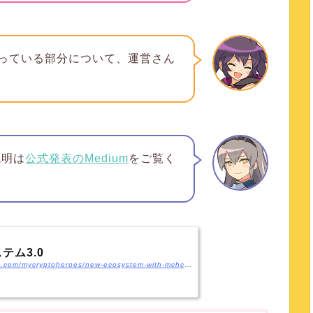
っている部分について、運営さん
説明は
公式発表のMedium
をご覧く
テム3.0
https://medium.com/mycryptoheroes/new-ecosystem-with-mchcoin-ja-a5c3f6787033