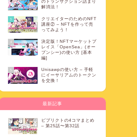
のトランザクション詰まり
解消法！
クリエイターのためのNFT
3
講座② – NFTを作って売
ってみよう！
決定版！NFTマーケットプ
4
レイス「OpenSea」(オー
プンシー)の使い方 [基本
編]
Unisawpの使い方 – 手軽
5
にイーサリアムのトークン
を交換！
最新記事
ピプリクトの4コマまとめ
– 第25話〜第32話