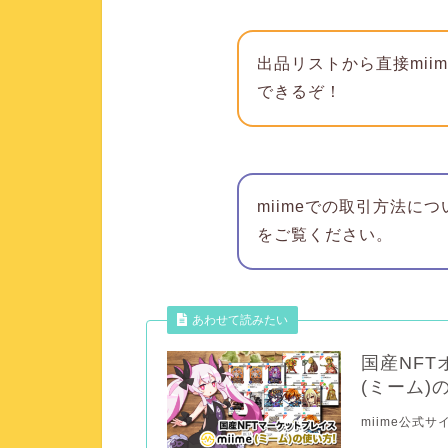
出品リストから直接mii
できるぞ！
miimeでの取引方法に
をご覧ください。
あわせて読みたい
国産NFT
(ミーム)
miime公式サ