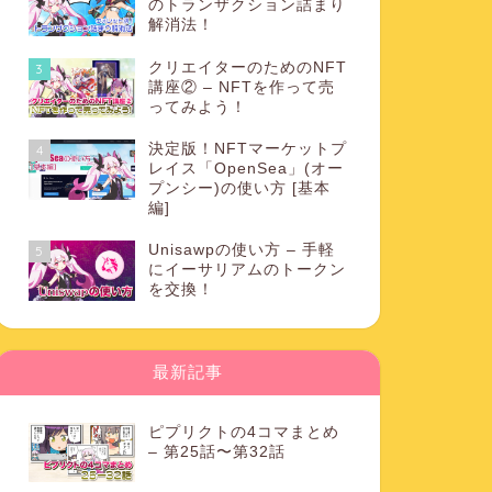
のトランザクション詰まり
解消法！
クリエイターのためのNFT
3
講座② – NFTを作って売
ってみよう！
決定版！NFTマーケットプ
4
レイス「OpenSea」(オー
プンシー)の使い方 [基本
編]
Unisawpの使い方 – 手軽
5
にイーサリアムのトークン
を交換！
最新記事
ピプリクトの4コマまとめ
– 第25話〜第32話