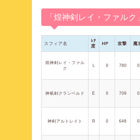
「煌神剣レイ・ファルク
ﾚｱ
スフィア名
HP
攻撃
魔
度
煌神剣レイ・ファル
L
0
780
0
ク
神衹剣クランベルド
E
0
709
0
神剣アルトレイト
R
0
648
0