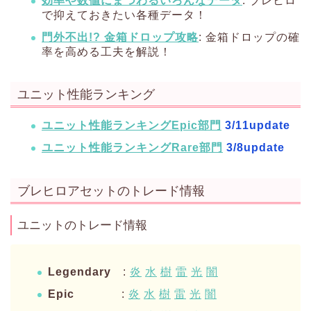
効率や数値にまつわるいろんなデータ
: ブレヒロ
で抑えておきたい各種データ！
門外不出!? 金箱ドロップ攻略
: 金箱ドロップの確
率を高める工夫を解説！
ユニット性能ランキング
ユニット性能ランキングEpic部門
3/11update
ユニット性能ランキングRare部門
3/8update
ブレヒロアセットのトレード情報
ユニットのトレード情報
Legendary
:
炎
水
樹
雷
光
闇
Epic
:
炎
水
樹
雷
光
闇