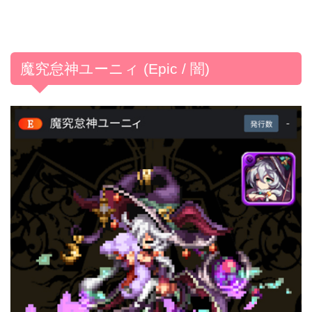
魔究怠神ユーニィ (Epic / 闇)