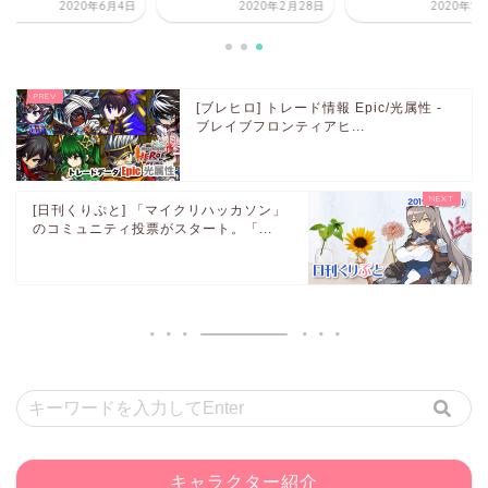
2020年6月4日
2020年2月28日
2020年5
[ブレヒロ] トレード情報 Epic/光属性 -
ブレイブフロンティアヒ...
[日刊くりぷと] 「マイクリハッカソン」
のコミュニティ投票がスタート。「...
キャラクター紹介