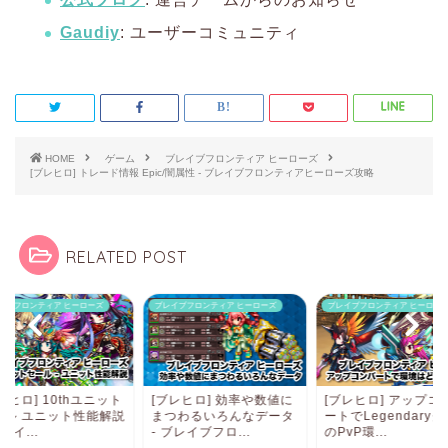
Gaudiy
: ユーザーコミュニティ
HOME
ゲーム
ブレイブフロンティア ヒーローズ
[ブレヒロ] トレード情報 Epic/闇属性 - ブレイブフロンティアヒーローズ攻略
RELATED POST
イブフロンティア ヒーローズ
ブレイブフロンティア ヒーローズ
ブレイブフロンティア ヒーロー
レヒロ] 10thユニット
[ブレヒロ] 効率や数値に
[ブレヒロ] アップコ
ール ユニット性能解説
まつわるいろんなデータ
ートでLegendary
ブレイ...
- ブレイブフロ...
のPvP環...