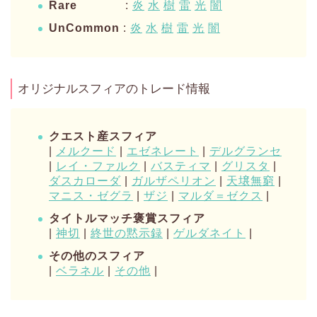
Rare
:
炎
水
樹
雷
光
闇
UnCommon
:
炎
水
樹
雷
光
闇
オリジナルスフィアのトレード情報
クエスト産スフィア
|
メルクード
|
エゼネレート
|
デルグランセ
|
レイ・ファルク
|
バスティマ
|
グリスタ
|
ダスカローダ
|
ガルザペリオン
|
天壌無窮
|
マニス・ゼグラ
|
ザジ
|
マルダ＝ゼクス
|
タイトルマッチ褒賞スフィア
|
神切
|
終世の黙示録
|
ゲルダネイト
|
その他のスフィア
|
ベラネル
|
その他
|