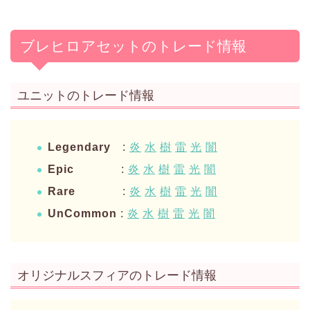
ブレヒロアセットのトレード情報
ユニットのトレード情報
Legendary
:
炎
水
樹
雷
光
闇
Epic
:
炎
水
樹
雷
光
闇
Rare
:
炎
水
樹
雷
光
闇
UnCommon
:
炎
水
樹
雷
光
闇
オリジナルスフィアのトレード情報