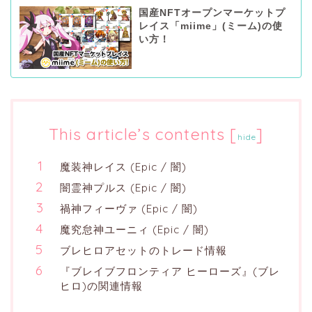
国産NFTオープンマーケットプ
レイス「miime」(ミーム)の使
い方！
This article’s contents
[
]
hide
魔装神レイス (Epic / 闇)
闇霊神プルス (Epic / 闇)
禍神フィーヴァ (Epic / 闇)
魔究怠神ユーニィ (Epic / 闇)
ブレヒロアセットのトレード情報
『ブレイブフロンティア ヒーローズ』(ブレ
ヒロ)の関連情報