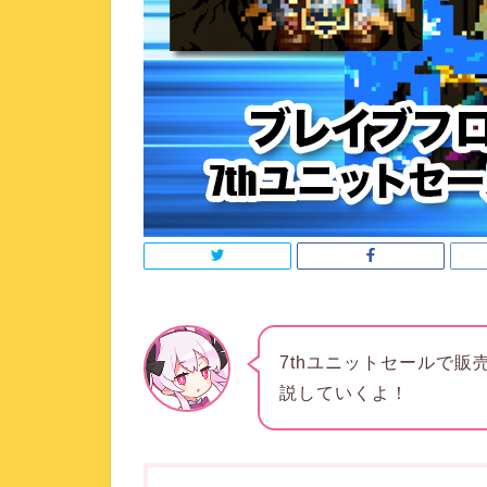
7thユニットセールで販
説
していくよ！