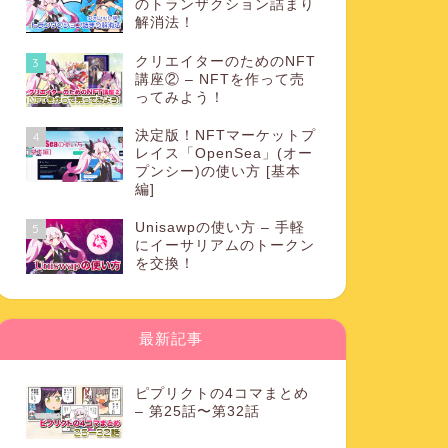
のトランザクション詰まり
解消法！
クリエイターのためのNFT
3
講座② – NFTを作って売
ってみよう！
決定版！NFTマーケットプ
4
レイス「OpenSea」(オー
プンシー)の使い方 [基本
編]
Unisawpの使い方 – 手軽
5
にイーサリアムのトークン
を交換！
最新記事
ピプリクトの4コマまとめ
– 第25話〜第32話