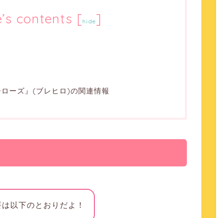
e’s contents
[
]
hide
ローズ』(ブレヒロ)の関連情報
要は以下のとおりだよ！