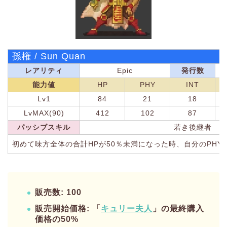
孫権 / Sun Quan
レアリティ
Epic
発行数
能力値
HP
PHY
INT
Lv1
84
21
18
LvMAX(90)
412
102
87
パッシブスキル
若き後継者
初めて味方全体の合計HPが50％未満になった時、自分のPHY/IN
販売数: 100
販売開始価格: 「
キュリー夫人
」の最終購入
価格の50%