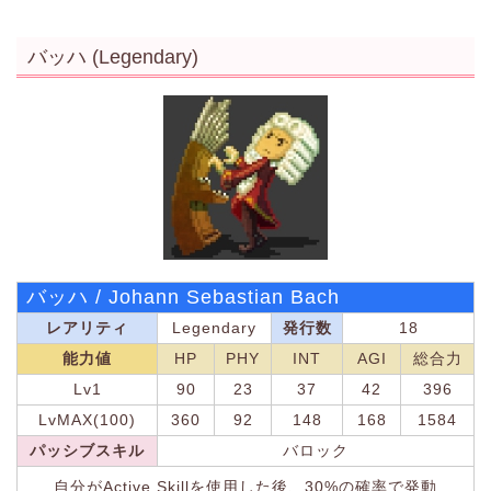
バッハ (Legendary)
バッハ / Johann Sebastian Bach
レアリティ
Legendary
発行数
18
能力値
HP
PHY
INT
AGI
総合力
Lv1
90
23
37
42
396
LvMAX(100)
360
92
148
168
1584
パッシブスキル
バロック
自分がActive Skillを使用した後、30%の確率で発動