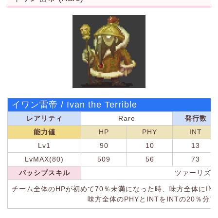
イワン雷帝 / Ivan the Terrible
レアリティ
Rare
発行数
能力値
HP
PHY
INT
Lv1
90
10
13
LvMAX(80)
509
56
73
パッシブスキル
ツァーリズ
チーム全体のHPが初めて70％未満になった時、味方全体にIN
味方全体のPHYとINTをINTの20％分