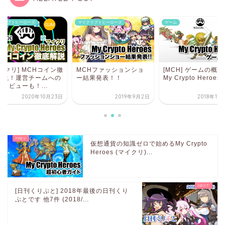
クリプトヒーローズ
ゲーム
マイクリプトヒーローズ
CHファッションショ
[MCH] ゲームの概要 -
[マイクリ] MCHコ
結果発表！！
My Crypto Heroes攻...
底解説！運営チーム
インタビューも！...
2019年9月2日
2018年12月11日
2020年10
仮想通貨の知識ゼロで始めるMy Crypto
Heroes (マイクリ)...
[日刊くりぷと] 2018年最後の日刊くり
ぷとです 他7件 (2018/...