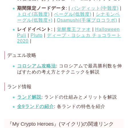
期間限定ノードデータ
: |
バンディット(中難度)
|
トロイ(高難度)
|
ベーグル(低難度)
|
シナモンベ
ーグル(低難度+)
|
Osamushi(手塚プロコラボ)
|
レイドイベント
: |
覚醒魔王ファオ
|
Halloween
Puli
|
Pluto
|
ディープ・ヨシュカ チョコラート
2020
|
デュエル攻略
コロシアム攻略法
: コロシアムで最高勝利数を伸
ばすための考え方とテクニックを解説
ランド情報
ランド解説
: ランドの仕組みとメリットを解説
全9ランドの紹介
: 各ランドの特色を紹介
『My Crypto Heroes』(マイクリ)の関連リンク