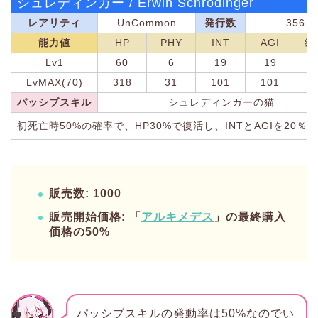
シュレディンガー / Erwin Schrödinger
レアリティ
UnCommon
発行数
356
能力値
HP
PHY
INT
AGI
総
Lv1
60
6
19
19
1
LvMAX(70)
318
31
101
101
1
パッシブスキル
シュレディンガーの猫
初死亡時50%の確率で、HP30%で復活し、INTとAGIを20％
販売数: 1000
販売開始価格: 「
アルキメデス
」の最終購入
価格の50%
パッシブスキルの発動率は50%なのでい