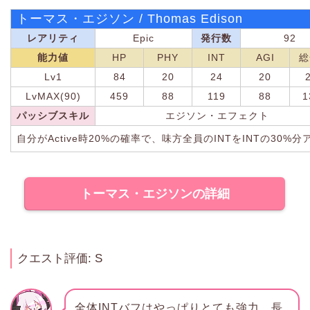
トーマス・エジソン / Thomas Edison
レアリティ
Epic
発行数
92
能力値
HP
PHY
INT
AGI
総
Lv1
84
20
24
20
LvMAX(90)
459
88
119
88
1
パッシブスキル
エジソン・エフェクト
自分がActive時20%の確率で、味方全員のINTをINTの30%分
トーマス・エジソンの詳細
クエスト評価: S
全体INTバフはやっぱりとても強力。長