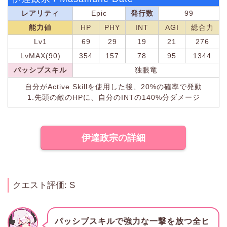
レアリティ
Epic
発行数
99
能力値
HP
PHY
INT
AGI
総合力
Lv1
69
29
19
21
276
LvMAX(90)
354
157
78
95
1344
パッシブスキル
独眼竜
自分がActive Skillを使用した後、20%の確率で発動
1.先頭の敵のHPに、自分のINTの140%分ダメージ
伊達政宗の詳細
クエスト評価: S
パッシブスキルで強力な一撃を放つ全ヒ