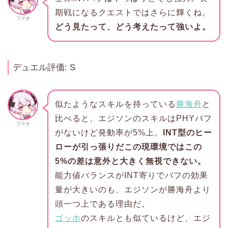
期戦になるクエストではさらに輝くね。
ファオ
どう見たって、どう考えたって強いよ。
デュエル評価: S
似たようなスキルを持っている
勝海舟
と
比べると、エジソンのスキルはPHYバフ
ファオ
がないけど発動率が5%上。
INT型のヒー
ローが引っ張りだこの現環境ではこの
5%の差は意外と大きく無視できない。
能力値バランスがINT寄りでバフの効果
量が大きいのも、エジソンが勝海舟より
頭一つ上である理由だ。
ゴッホ
のスキルとも似ているけど、エジ