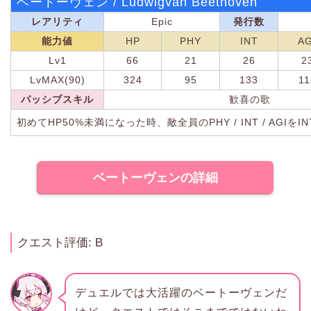
ベートーヴェン / Ludwigvan Beethoven
レアリティ
Epic
発行数
能力値
HP
PHY
INT
AG
Lv1
66
21
26
2
LvMAX(90)
324
95
133
11
パッシブスキル
歓喜の歌
初めてHP50%未満になった時、敵全員のPHY / INT / AGIをI
ベートーヴェンの詳細
クエスト評価: B
デュエルでは大活躍のベートーヴェンだ