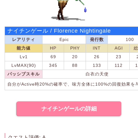
ナイチンゲール / Florence Nightingale
レアリティ
Epic
発行数
100
能力値
HP
PHY
INT
AGI
Lv1
69
20
26
23
LvMAX(90)
345
88
133
112
1
パッシブスキル
白衣の天使
自分がActive時20%の確率で、味方全体に100%の回復効果を
ナイチンゲールの詳細
クエスト評価: A