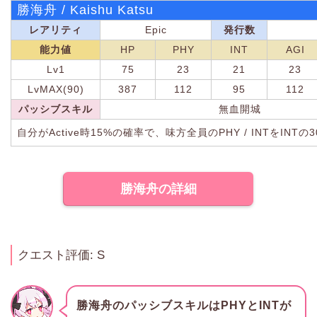
勝海舟 / Kaishu Katsu
レアリティ
Epic
発行数
能力値
HP
PHY
INT
AGI
Lv1
75
23
21
23
LvMAX(90)
387
112
95
112
パッシブスキル
無血開城
自分がActive時15%の確率で、味方全員のPHY / INTをINTの
勝海舟の詳細
クエスト評価: S
勝海舟のパッシブスキルはPHYとINTが