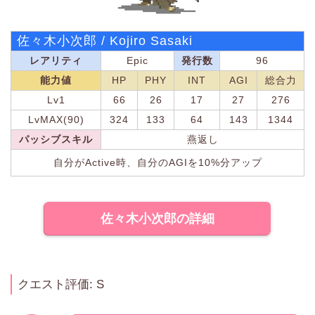
佐々木小次郎 / Kojiro Sasaki
レアリティ
Epic
発行数
96
能力値
HP
PHY
INT
AGI
総合力
Lv1
66
26
17
27
276
LvMAX(90)
324
133
64
143
1344
パッシブスキル
燕返し
自分がActive時、自分のAGIを10%分アップ
佐々木小次郎の詳細
クエスト評価: S