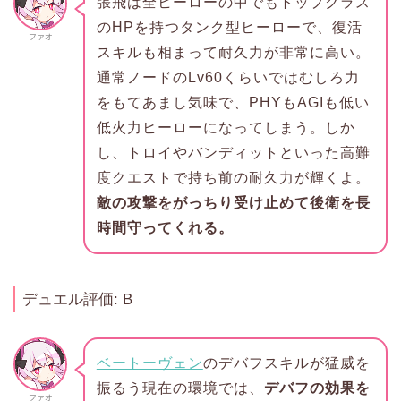
張飛は全ヒーローの中でもトップクラス
のHPを持つタンク型ヒーローで、復活
ファオ
スキルも相まって耐久力が非常に高い。
通常ノードのLv60くらいではむしろ力
をもてあまし気味で、PHYもAGIも低い
低火力ヒーローになってしまう。しか
し、トロイやバンディットといった高難
度クエストで持ち前の耐久力が輝くよ。
敵の攻撃をがっちり受け止めて後衛を長
時間守ってくれる。
デュエル評価: B
ベートーヴェン
のデバフスキルが猛威を
振るう現在の環境では、
デバフの効果を
ファオ