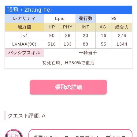
張飛 / Zhang Fei
レアリティ
Epic
発行数
99
能力値
HP
PHY
INT
AGI
総合力
Lv1
90
26
20
16
276
LvMAX(90)
516
133
88
55
1344
パッシブスキル
一騎当千
初死亡時、HP50%で復活
張飛の詳細
クエスト評価: A