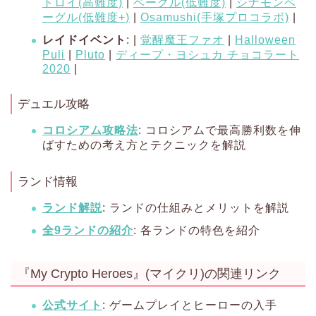
トロイ(高難度)
|
ベーグル(低難度)
|
シナモンベ
ーグル(低難度+)
|
Osamushi(手塚プロコラボ)
|
レイドイベント
: |
覚醒魔王ファオ
|
Halloween
Puli
|
Pluto
|
ディープ・ヨシュカ チョコラート
2020
|
デュエル攻略
コロシアム攻略法
: コロシアムで最高勝利数を伸
ばすための考え方とテクニックを解説
ランド情報
ランド解説
: ランドの仕組みとメリットを解説
全9ランドの紹介
: 各ランドの特色を紹介
『My Crypto Heroes』(マイクリ)の関連リンク
公式サイト
: ゲームプレイとヒーローの入手