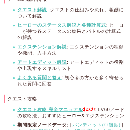
クエスト解説
: クエストの仕組みや流れ、報酬に
ついて解説
ヒーローのステータス解説と各種計算式
: ヒーロ
ーが持つ各ステータスの効果とバトルの計算式
の解説
エクステンション解説
: エクステンションの種類
や機能、入手方法
アートエディット解説
: アートエディットの役割
や出現するスキルリスト
よくある質問と答え
: 初心者の方から多く寄せら
れた質問に回答
クエスト攻略
クエスト攻略 完全マニュアル
ｵｽｽﾒ!
: LV60ノード
の攻略法、おすすめヒーロー&エクステンション
期間限定ノードデータ
: |
バンディット(中難度)
|