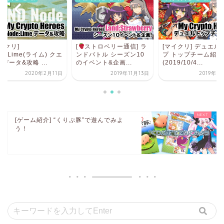
ストロベリー通信] ラ
[マイクリ] デュエルカッ
[マイクリ]
ドバトル シーズン10
プ トップチーム紹介
Land:Lime(ライム)
ベント&企画...
(2019/10/4...
ストデータ&攻略 ...
2019年11月13日
2019年10月7日
2020年2
[ゲーム紹介] “くりぷ豚”で遊んでみよ
う！