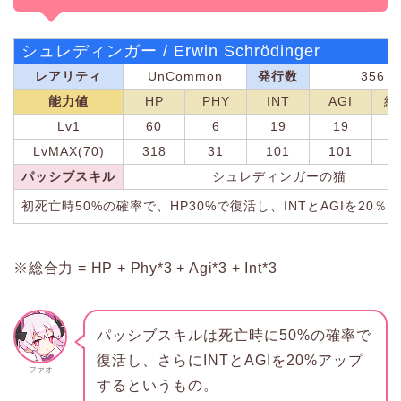
シュレディンガー / Erwin Schrödinger
レアリティ
UnCommon
発行数
356
能力値
HP
PHY
INT
AGI
総
Lv1
60
6
19
19
1
LvMAX(70)
318
31
101
101
1
パッシブスキル
シュレディンガーの猫
初死亡時50%の確率で、HP30%で復活し、INTとAGIを20％
※総合力 = HP + Phy*3 + Agi*3 + Int*3
パッシブスキルは死亡時に50%の確率で
復活し、さらにINTとAGIを20%アップ
ファオ
するというもの。