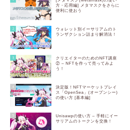
[メタマスク(Metamask)の使い
方・応用編] メタマスクをさらに
便利に使おう
2
ウォレット別イーサリアムのト
ランザクション詰まり解消法！
3
クリエイターのためのNFT講座
② – NFTを作って売ってみよ
う！
4
決定版！NFTマーケットプレイ
ス「OpenSea」(オープンシー)
の使い方 [基本編]
5
Unisawpの使い方 – 手軽にイー
サリアムのトークンを交換！