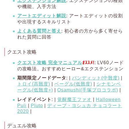
エクステンション解説
: エクステンションの種類
や機能、入手方法
アートエディット解説
: アートエディットの役割
や出現するスキルリスト
よくある質問と答え
: 初心者の方から多く寄せら
れた質問に回答
クエスト攻略
クエスト攻略 完全マニュアル
ｵｽｽﾒ!
: LV60ノード
の攻略法、おすすめヒーロー&エクステンション
期間限定ノードデータ
: |
バンディット(中難度)
|
トロイ(高難度)
|
ベーグル(低難度)
|
シナモンベ
ーグル(低難度+)
|
Osamushi(手塚プロコラボ)
|
レイドイベント
: |
覚醒魔王ファオ
|
Halloween
Puli
|
Pluto
|
ディープ・ヨシュカ チョコラート
2020
|
デュエル攻略