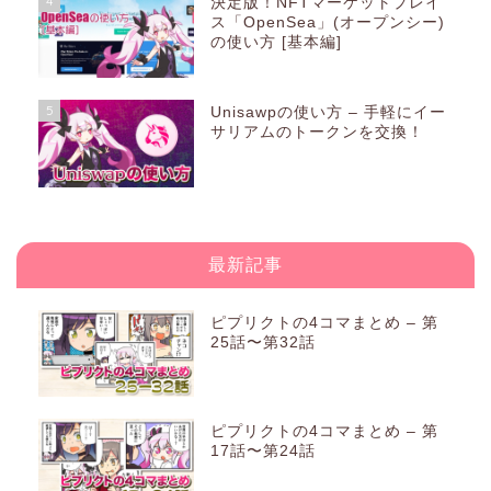
4
決定版！NFTマーケットプレイ
ス「OpenSea」(オープンシー)
の使い方 [基本編]
5
Unisawpの使い方 – 手軽にイー
サリアムのトークンを交換！
最新記事
ピプリクトの4コマまとめ – 第
25話〜第32話
ピプリクトの4コマまとめ – 第
17話〜第24話