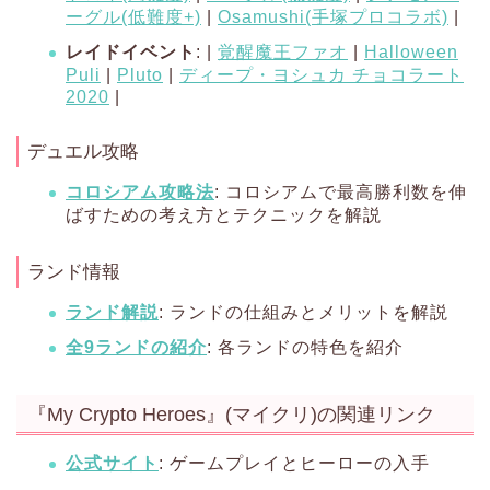
ーグル(低難度+)
|
Osamushi(手塚プロコラボ)
|
レイドイベント
: |
覚醒魔王ファオ
|
Halloween
Puli
|
Pluto
|
ディープ・ヨシュカ チョコラート
2020
|
デュエル攻略
コロシアム攻略法
: コロシアムで最高勝利数を伸
ばすための考え方とテクニックを解説
ランド情報
ランド解説
: ランドの仕組みとメリットを解説
全9ランドの紹介
: 各ランドの特色を紹介
『My Crypto Heroes』(マイクリ)の関連リンク
公式サイト
: ゲームプレイとヒーローの入手