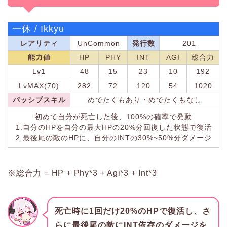
一休 / Ikkyu
レアリティ
UnCommon
発行数
201
能力値
HP
PHY
INT
AGI
総合力
Lv1
48
15
23
10
192
LvMAX(70)
282
72
120
54
1020
パッシブスキル
めでたくもあり・めでたくもなし
初めて自分が死亡した後、100%の確率で発動
1.自分のHPを自分の最大HPの20%分回復した状態で復活
2.最後尾の敵のHPに、自分のINTの30%~50%分ダメージ
※総合力 = HP + Phy*3 + Agi*3 + Int*3
死亡時に1回だけ20%のHPで復活し、さ
らに最後尾の敵にINT依存のダメージを