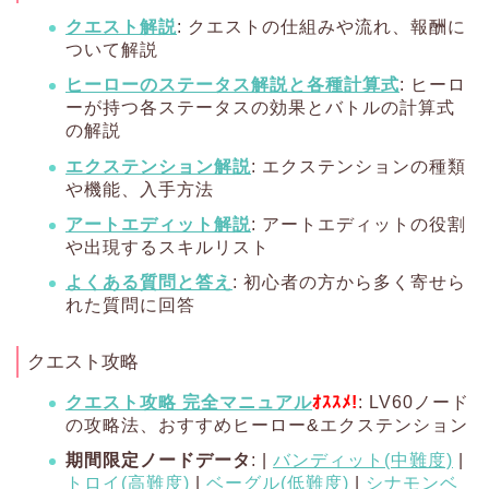
クエスト解説
: クエストの仕組みや流れ、報酬に
ついて解説
ヒーローのステータス解説と各種計算式
: ヒーロ
ーが持つ各ステータスの効果とバトルの計算式
の解説
エクステンション解説
: エクステンションの種類
や機能、入手方法
アートエディット解説
: アートエディットの役割
や出現するスキルリスト
よくある質問と答え
: 初心者の方から多く寄せら
れた質問に回答
クエスト攻略
クエスト攻略 完全マニュアル
ｵｽｽﾒ!
: LV60ノード
の攻略法、おすすめヒーロー&エクステンション
期間限定ノードデータ
: |
バンディット(中難度)
|
トロイ(高難度)
|
ベーグル(低難度)
|
シナモンベ