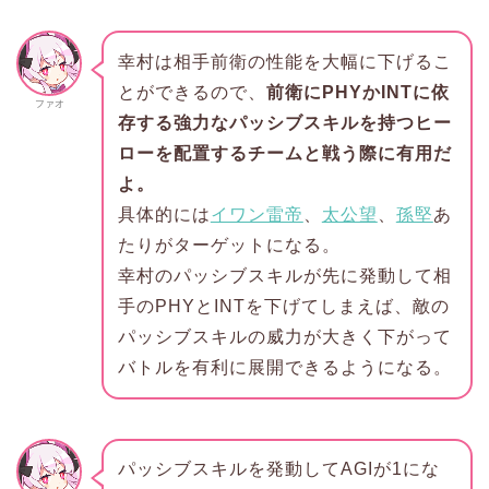
幸村は相手前衛の性能を大幅に下げるこ
とができるので、
前衛にPHYかINTに依
ファオ
存する強力なパッシブスキルを持つヒー
ローを配置するチームと戦う際に有用だ
よ。
具体的には
イワン雷帝
、
太公望
、
孫堅
あ
たりがターゲットになる。
幸村のパッシブスキルが先に発動して相
手のPHYとINTを下げてしまえば、敵の
パッシブスキルの威力が大きく下がって
バトルを有利に展開できるようになる。
パッシブスキルを発動してAGIが1にな