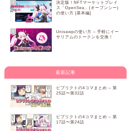
4
決定版！NFTマーケットプレイ
ス「OpenSea」(オープンシー)
の使い方 [基本編]
5
Unisawpの使い方 – 手軽にイー
サリアムのトークンを交換！
最新記事
ピプリクトの4コマまとめ – 第
25話〜第32話
ピプリクトの4コマまとめ – 第
17話〜第24話