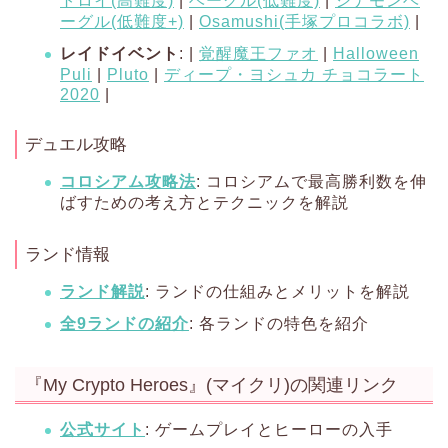
トロイ(高難度)
|
ベーグル(低難度)
|
シナモンベ
ーグル(低難度+)
|
Osamushi(手塚プロコラボ)
|
レイドイベント
: |
覚醒魔王ファオ
|
Halloween
Puli
|
Pluto
|
ディープ・ヨシュカ チョコラート
2020
|
デュエル攻略
コロシアム攻略法
: コロシアムで最高勝利数を伸
ばすための考え方とテクニックを解説
ランド情報
ランド解説
: ランドの仕組みとメリットを解説
全9ランドの紹介
: 各ランドの特色を紹介
『My Crypto Heroes』(マイクリ)の関連リンク
公式サイト
: ゲームプレイとヒーローの入手