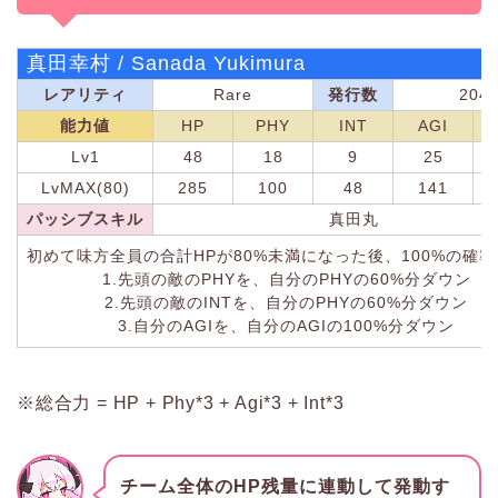
真田幸村 / Sanada Yukimura
レアリティ
Rare
発行数
204
能力値
HP
PHY
INT
AGI
Lv1
48
18
9
25
LvMAX(80)
285
100
48
141
パッシブスキル
真田丸
初めて味方全員の合計HPが80%未満になった後、100%の確
1.先頭の敵のPHYを、自分のPHYの60%分ダウン
2.先頭の敵のINTを、自分のPHYの60%分ダウン
3.自分のAGIを、自分のAGIの100%分ダウン
※総合力 = HP + Phy*3 + Agi*3 + Int*3
チーム全体のHP残量に連動して発動す