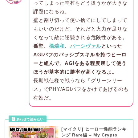
ってしまった幸村をどう扱うかが大きな
課題になるね。
壁と割り切って使い捨てにしてしまって
もいいのだけど、それだと火力が足りな
くなって敵に逆襲される危険性がある。
孫堅、
楊端和
、
パーシヴァル
といった
AGIバフのパッシブスキルを持つヒーロ
ーと組んで、AGIをある程度戻して使う
ほうが基本的に勝率が高くなるよ。
長期戦仕様で戦うなら「グリーンリー
ス」でPHY/AGIバフをかけてあげるのも
有効だ。
あわせて読みたい
[マイクリ] ヒーロー性能ランキ
ング Rare編 – My Crypto