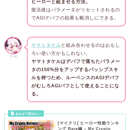
ヒーローと組ませる方法。
復活後はパラメータがリセットされるの
でAGIデバフの効果も帳消しにできる。
ヤマトタケル
と組み合わせるのはおもし
ろい使い方かもしれない。
ファオ
ヤマトタケルはデバフで落ちたパラメー
タの150%分をアップするパッシブスキ
ルを持つため、ルーベンスのAGIデバフ
がむしろAGIバフとして使えることにな
る。
あわせて読みたい
[マイクリ] ヒーロー性能ランキ
ング Rare編 – My Crypto