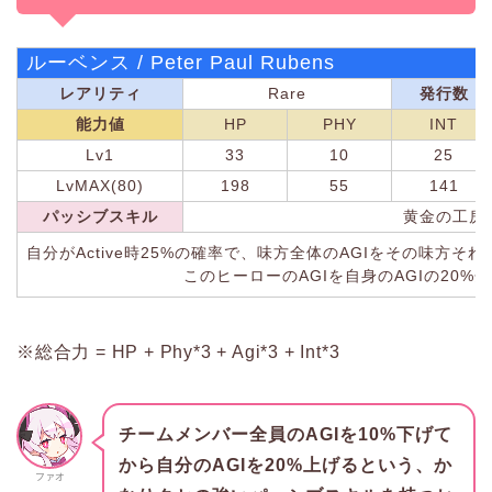
ルーベンス / Peter Paul Rubens
レアリティ
Rare
発行数
能力値
HP
PHY
INT
Lv1
33
10
25
LvMAX(80)
198
55
141
パッシブスキル
黄金の工房
自分がActive時25%の確率で、味方全体のAGIをその味方それ
このヒーローのAGIを自身のAGIの20%
※総合力 = HP + Phy*3 + Agi*3 + Int*3
チームメンバー全員のAGIを10%下げて
から自分のAGIを20%上げるという、か
ファオ