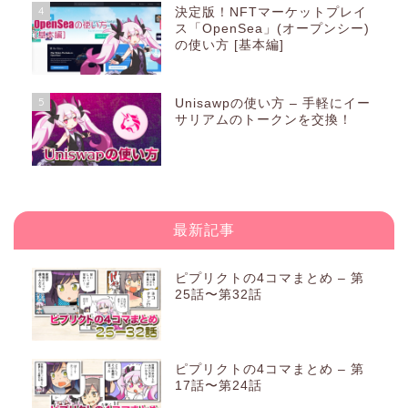
4
決定版！NFTマーケットプレイ
ス「OpenSea」(オープンシー)
の使い方 [基本編]
5
Unisawpの使い方 – 手軽にイー
サリアムのトークンを交換！
最新記事
ピプリクトの4コマまとめ – 第
25話〜第32話
ピプリクトの4コマまとめ – 第
17話〜第24話