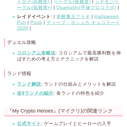
トロイ(高難度)
|
ベーグル(低難度)
|
シナモンベ
ーグル(低難度+)
|
Osamushi(手塚プロコラボ)
|
レイドイベント
: |
覚醒魔王ファオ
|
Halloween
Puli
|
Pluto
|
ディープ・ヨシュカ チョコラート
2020
|
デュエル攻略
コロシアム攻略法
: コロシアムで最高勝利数を伸
ばすための考え方とテクニックを解説
ランド情報
ランド解説
: ランドの仕組みとメリットを解説
全9ランドの紹介
: 各ランドの特色を紹介
『My Crypto Heroes』(マイクリ)の関連リンク
公式サイト
: ゲームプレイとヒーローの入手