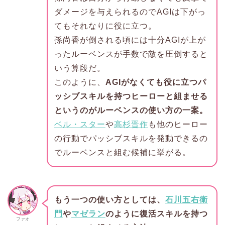
ダメージを与えられるのでAGIは下がっ
てもそれなりに役に立つ。
孫尚香が倒される頃には十分AGIが上が
ったルーベンスが手数で敵を圧倒すると
いう算段だ。
このように、
AGIがなくても役に立つパ
ッシブスキルを持つヒーローと組ませる
というのがルーベンスの使い方の一案。
ベル・スター
や
高杉晋作
も他のヒーロー
の行動でパッシブスキルを発動できるの
でルーベンスと組む候補に挙がる。
もう一つの使い方としては、
石川五右衛
門
や
マゼラン
のように復活スキルを持つ
ファオ