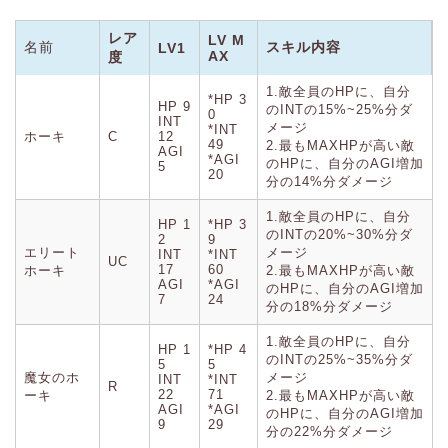
レア
LV M
名前
スキル内容
LV1
AX
度
1.敵全員のHPに、自分
*HP 3
HP 9
のINTの15%~25%分ダ
0
INT
メージ
*INT
ホーキ
C
12
49
2.最もMAXHPが高い敵
AGI
*AGI
のHPに、自分のAGI増加
5
20
分の14%分ダメージ
1.敵全員のHPに、自分
HP 1
*HP 3
のINTの20%~30%分ダ
2
9
エリート
メージ
INT
*INT
UC
17
60
ホーキ
2.最もMAXHPが高い敵
AGI
*AGI
のHPに、自分のAGI増加
7
24
分の18%分ダメージ
1.敵全員のHPに、自分
HP 1
*HP 4
のINTの25%~35%分ダ
5
5
魔女のホ
メージ
INT
*INT
R
22
71
ーキ
2.最もMAXHPが高い敵
AGI
*AGI
のHPに、自分のAGI増加
9
29
分の22%分ダメージ