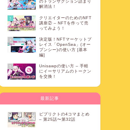
のトランザクション詰まり
解消法！
クリエイターのためのNFT
3
講座② – NFTを作って売
ってみよう！
決定版！NFTマーケットプ
4
レイス「OpenSea」(オー
プンシー)の使い方 [基本
編]
Unisawpの使い方 – 手軽
5
にイーサリアムのトークン
を交換！
最新記事
ピプリクトの4コマまとめ
– 第25話〜第32話