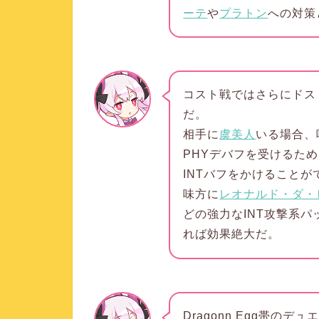
ーテ
や
プラトン
への対策
コスト戦ではさらにドス
だ。
相手に
虞美人
いる場合、
PHYデバフを受けるため、
INTバフをかけることが
味方に
レオナルド・ダ・
どの強力なINT攻撃系
れば効果絶大だ。
Dragonn Egg帯の