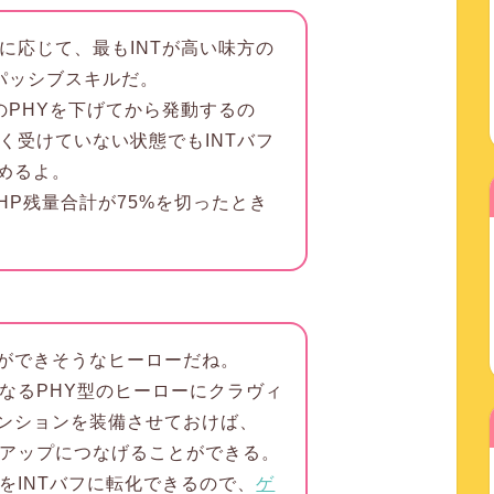
に応じて、最もINTが高い味方の
うパッシブスキルだ。
のPHYを下げてから発動するの
く受けていない状態でもINTバフ
めるよ。
HP残量合計が75%を切ったとき
ができそうなヒーローだね。
となるPHY型のヒーローにクラヴィ
ンションを装備させておけば、
力アップにつなげることができる。
をINTバフに転化できるので、
ゲ