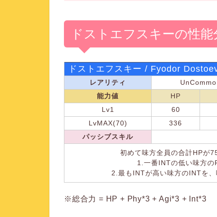
ドストエフスキーの性能
ドストエフスキー / Fyodor Dostoev
レアリティ
UnCommo
能力値
HP
Lv1
60
LvMAX(70)
336
パッシブスキル
初めて味方全員の合計HPが7
1.一番INTの低い味方の
2.最もINTが高い味方のINT
※総合力 = HP + Phy*3 + Agi*3 + Int*3