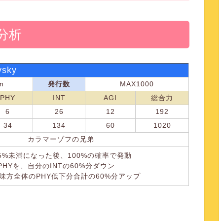
分析
sky
n
発行数
MAX1000
PHY
INT
AGI
総合力
6
26
12
192
34
134
60
1020
カラマーゾフの兄弟
5%未満になった後、100%の確率で発動
PHYを、自分のINTの60%分ダウン
を、味方全体のPHY低下分合計の60%分アップ