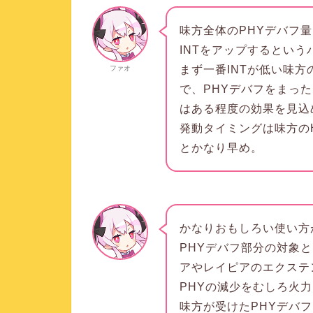
味方全体のPHYデバフ量
INTをアップするとい
まず一番INTが低い味方
ファオ
で、PHYデバフをまった
はある程度の効果を見込
発動タイミングは味方の
とかなり早め。
かなりおもしろい使い方
PHYデバフ部分の対象
アやレイピアのエクステ
PHYの減少をむしろ火
味方が受けたPHYデバフ