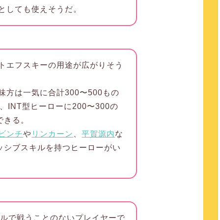
としても使えそうだ。
トエフスキーの用途が広がりそう
味方は一気に合計300〜500もの
INT型ヒーローに200〜300の
できる。
ビンチ
や
リンカーン
、
平賀源内
な
パッシブスキルを持つヒーローがい
デュエルで戦うことのないプレイヤーで