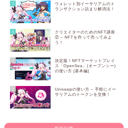
2
ウォレット別イーサリアムのト
ランザクション詰まり解消法！
3
クリエイターのためのNFT講座
② – NFTを作って売ってみよ
う！
4
決定版！NFTマーケットプレイ
ス「OpenSea」(オープンシー)
の使い方 [基本編]
5
Unisawpの使い方 – 手軽にイー
サリアムのトークンを交換！