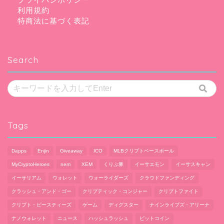
利用規約
特商法に基づく表記
Search
Tags
Dapps
Enjin
Giveaway
ICO
MLBクリプトベースボール
MyCryptoHeroes
nem
XEM
くりぷ豚
イーサエモン
イーサスキャン
イーサリアム
ウォレット
ウォーライダーズ
クラウドファンディング
クラッシュ・アンド・ゴー
クリプティック・コンジャー
クリプトファイト
クリプト・ビースティーズ
ゲーム
ディグスター
ナインライブズ・アリーナ
ナノウォレット
ニュース
ハッシュラッシュ
ビットコイン