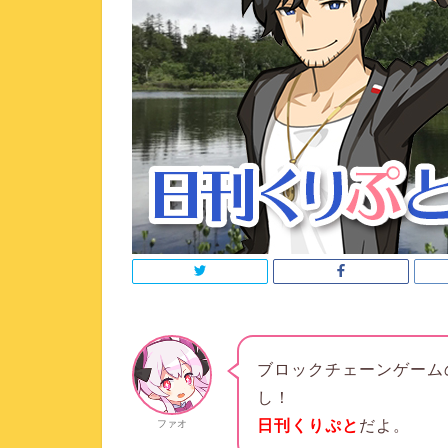
ブロックチェーンゲーム
し！
日刊くりぷと
だよ。
ファオ