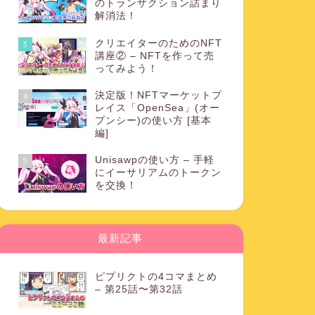
のトランザクション詰まり
解消法！
クリエイターのためのNFT
3
講座② – NFTを作って売
ってみよう！
決定版！NFTマーケットプ
4
レイス「OpenSea」(オー
プンシー)の使い方 [基本
編]
Unisawpの使い方 – 手軽
5
にイーサリアムのトークン
を交換！
最新記事
ピプリクトの4コマまとめ
– 第25話〜第32話