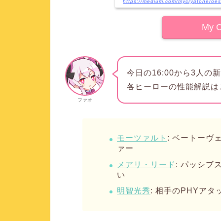
https://medium.com/mycryptoheroe
My C
今日の16:00から3人
各ヒーローの性能解説は
ファオ
モーツァルト
: ベートー
ァー
メアリ・リード
: パッシ
い
明智光秀
: 相手のPHYア