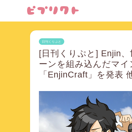
日刊くりぷと
[日刊くりぷと] Enj
ーンを組み込んだマイ
「EnjinCraft」を発表 他