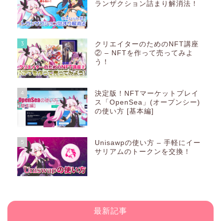
ランザクション詰まり解消法！
3
クリエイターのためのNFT講座
② – NFTを作って売ってみよ
う！
4
決定版！NFTマーケットプレイ
ス「OpenSea」(オープンシー)
の使い方 [基本編]
5
Unisawpの使い方 – 手軽にイー
サリアムのトークンを交換！
最新記事