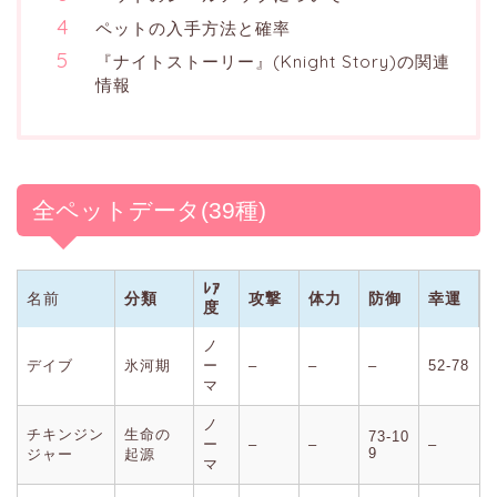
ペットの入手方法と確率
『ナイトストーリー』(Knight Story)の関連
情報
全ペットデータ(39種)
ﾚｱ
名前
分類
攻撃
体力
防御
幸運
度
ノ
デイブ
氷河期
ー
–
–
–
52-78
マ
ノ
チキンジン
生命の
73-10
ー
–
–
–
9
ジャー
起源
マ