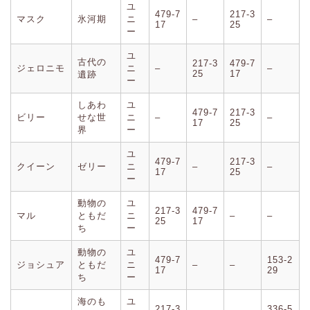
ユ
479-7
217-3
マスク
氷河期
ニ
–
–
17
25
ー
ユ
古代の
217-3
479-7
ジェロニモ
ニ
–
–
25
17
遺跡
ー
しあわ
ユ
479-7
217-3
ビリー
せな世
ニ
–
–
17
25
界
ー
ユ
479-7
217-3
クイーン
ゼリー
ニ
–
–
17
25
ー
動物の
ユ
217-3
479-7
マル
ともだ
ニ
–
–
25
17
ち
ー
動物の
ユ
479-7
153-2
ジョシュア
ともだ
ニ
–
–
17
29
ち
ー
海のも
ユ
217-3
336-5