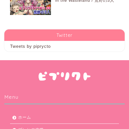
in the Wasteland / 荒野の3人
Twitter
Tweets by piprycto
Menu
ホーム