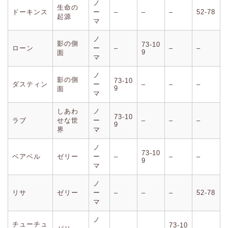
ノ
生命の
ドーキンス
ー
–
–
–
52-78
起源
マ
ノ
影の側
73-10
ローン
ー
–
–
–
9
面
マ
ノ
影の側
73-10
ダスティン
ー
–
–
–
9
面
マ
しあわ
ノ
73-10
ラブ
せな世
ー
–
–
–
9
界
マ
ノ
73-10
ベアベル
ゼリー
ー
–
–
–
9
マ
ノ
リサ
ゼリー
ー
–
–
–
52-78
マ
ノ
チューチュ
73-10