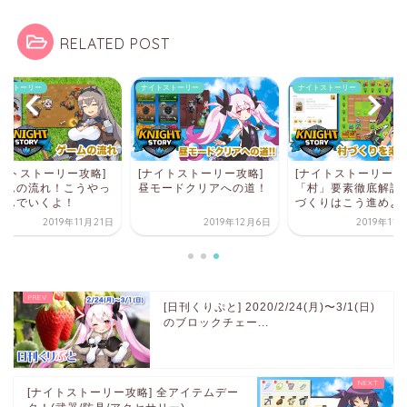
RELATED POST
トストーリー
ナイトストーリー
ナイトストーリー
ナイトストーリー攻略]
[ナイトストーリー攻略]
[ナイトストーリー攻
ームの流れ！こうやっ
昼モードクリアへの道！
「村」要素徹底解説
進んでいくよ！
づくりはこう進めよ..
2019年11月21日
2019年12月6日
2019年11
[日刊くりぷと] 2020/2/24(月)〜3/1(日)
のブロックチェー...
[ナイトストーリー攻略] 全アイテムデー