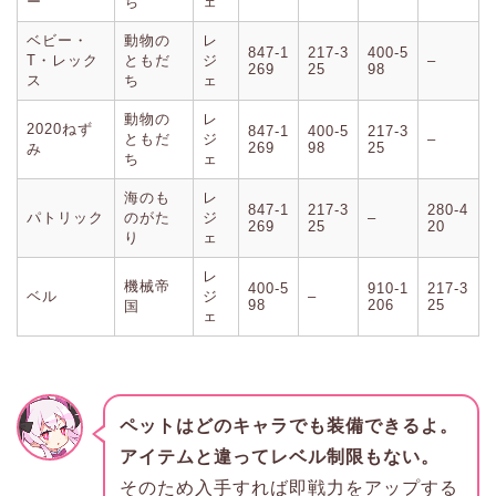
ー
ち
ェ
ベビー・
動物の
レ
847-1
217-3
400-5
T・レック
ともだ
ジ
–
269
25
98
ス
ち
ェ
動物の
レ
2020ねず
847-1
400-5
217-3
ともだ
ジ
–
269
98
25
み
ち
ェ
海のも
レ
847-1
217-3
280-4
パトリック
のがた
ジ
–
269
25
20
り
ェ
レ
機械帝
400-5
910-1
217-3
ベル
ジ
–
98
206
25
国
ェ
ペットはどのキャラでも装備できるよ。
アイテムと違ってレベル制限もない。
そのため入手すれば即戦力をアップする