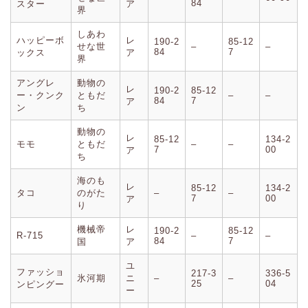
84
スター
ア
界
しあわ
ハッピーボ
レ
190-2
85-12
せな世
–
–
84
7
ックス
ア
界
アングレ
動物の
レ
190-2
85-12
ー・クンク
ともだ
–
–
84
7
ア
ン
ち
動物の
レ
85-12
134-2
モモ
ともだ
–
–
7
00
ア
ち
海のも
レ
85-12
134-2
タコ
のがた
–
–
7
00
ア
り
機械帝
レ
190-2
85-12
R-715
–
–
84
7
国
ア
ユ
ファッショ
217-3
336-5
氷河期
ニ
–
–
25
04
ンピングー
ー