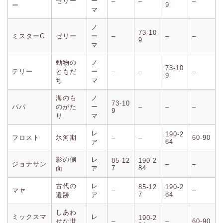
ゼリー
ー
–
–
–
9
ー
マ
ノ
73-10
ミスターC
ゼリー
ー
–
–
–
9
マ
動物の
ノ
73-10
テリー
ともだ
ー
–
–
–
9
ち
マ
海のも
ノ
73-10
パパ
のがた
ー
–
–
–
9
り
マ
レ
190-2
フロスト
氷河期
–
–
60-90
84
ア
影の側
レ
85-12
190-2
ジョナサン
–
–
7
84
面
ア
古代の
レ
85-12
190-2
マヤ
–
–
7
84
遺跡
ア
しあわ
ミックスマ
レ
190-2
せな世
–
–
60-90