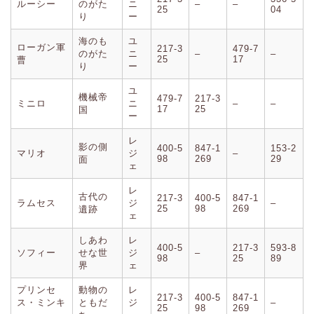
ルーシー
のがた
ニ
–
–
25
04
り
ー
海のも
ユ
ローガン軍
217-3
479-7
のがた
ニ
–
–
25
17
曹
り
ー
ユ
機械帝
479-7
217-3
ミニロ
ニ
–
–
17
25
国
ー
レ
影の側
400-5
847-1
153-2
マリオ
ジ
–
98
269
29
面
ェ
レ
古代の
217-3
400-5
847-1
ラムセス
ジ
–
25
98
269
遺跡
ェ
しあわ
レ
400-5
217-3
593-8
ソフィー
せな世
ジ
–
98
25
89
界
ェ
プリンセ
動物の
レ
217-3
400-5
847-1
ス・ミンキ
ともだ
ジ
–
25
98
269