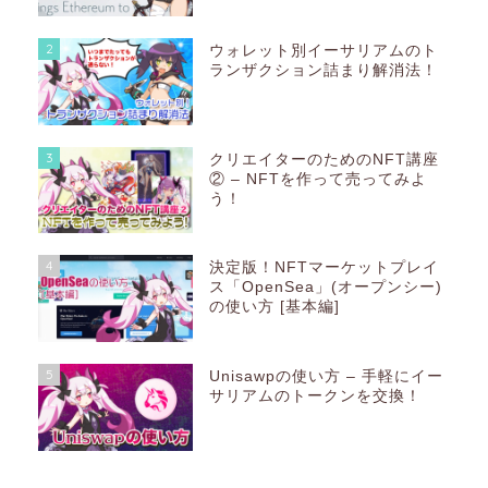
2
ウォレット別イーサリアムのト
ランザクション詰まり解消法！
3
クリエイターのためのNFT講座
② – NFTを作って売ってみよ
う！
4
決定版！NFTマーケットプレイ
ス「OpenSea」(オープンシー)
の使い方 [基本編]
5
Unisawpの使い方 – 手軽にイー
サリアムのトークンを交換！