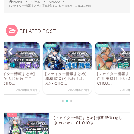
HOME
ゲーム
CHOJO
[ファイター情報まとめ] 榎本 唯(えのもと ゆい) - CHOJO攻略
RELATED POST
JO
CHOJO
CHOJO
ファイター情報まとめ]
[ファイター情報まとめ]
[ファイター情報まと
 心(ふじかわ ここ
浦和 詩音(うらわ しお
白井 美柊(しらい みと
- CHO...
ん) - CHO...
CHOJ...
2020年6月4日
2020年6月4日
2020年6
[ファイター情報まとめ] 瀬葵 玲香(せら
ぎ れいか) - CHOJO攻...