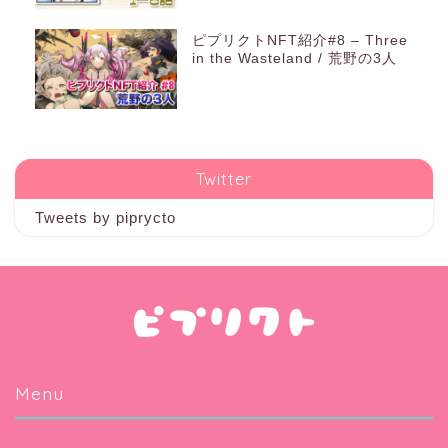
ピプリクトNFT紹介#8 – Three
in the Wasteland / 荒野の3人
Twitter
Tweets by piprycto
Menu