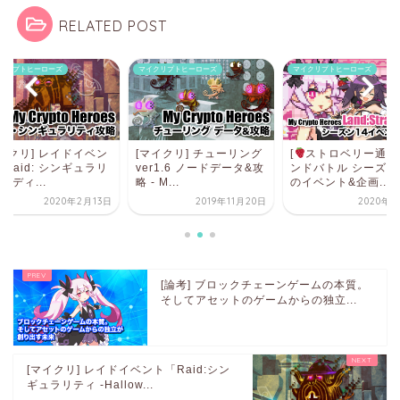
RELATED POST
クリプトヒーローズ
マイクリプトヒーローズ
マイクリプトヒーローズ
マイクリ] レイドイベン
[マイクリ] チューリング
[
ストロベリー通信]
Raid: シンギュラリ
ver1.6 ノードデータ&攻
ンドバトル シーズン
 -ディ...
略 - M...
のイベント&企画...
2020年2月13日
2019年11月20日
2020年3
[論考] ブロックチェーンゲームの本質。
そしてアセットのゲームからの独立...
[マイクリ] レイドイベント「Raid:シン
ギュラリティ -Hallow...