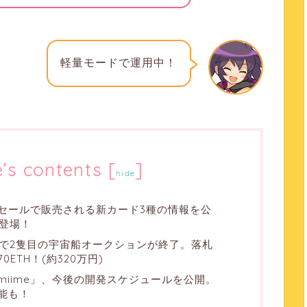
軽量モードで運用中！
e’s contents
[
]
hide
回カードセールで販売される新カード3種の情報を公
登場！
ボで2隻目の宇宙船オークションが終了。落札
ETH！(約320万円)
miime」、今後の開発スケジュールを公開。
能も！