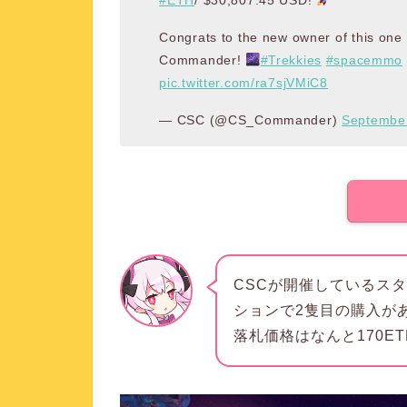
#ETH
/ $30,807.45 USD!
Congrats to the new owner of this one 
Commander!
#Trekkies
#spacemmo
pic.twitter.com/ra7sjVMiC8
— CSC (@CS_Commander)
September
CSCが開催しているス
ションで2隻目の購入が
落札価格はなんと170ETH