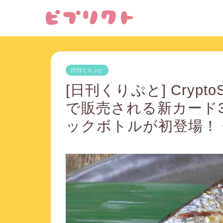
日刊くりぷと
[日刊くりぷと] Crypt
で販売される新カード
ックボトルが初登場！ 他2件