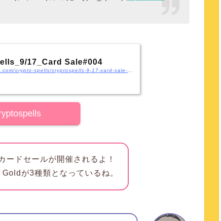
ells_9/17_Card Sale#004
https://medium.com/crypto-spells/cryptospells-9-17-card-sale-004-c7d9b107bf67
ryptospells
ら第4回カードセールが開催されるよ！
、Goldが3種類となっているね。