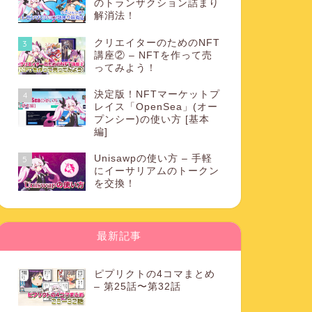
のトランザクション詰まり
解消法！
クリエイターのためのNFT
3
講座② – NFTを作って売
ってみよう！
決定版！NFTマーケットプ
4
レイス「OpenSea」(オー
プンシー)の使い方 [基本
編]
Unisawpの使い方 – 手軽
5
にイーサリアムのトークン
を交換！
最新記事
ピプリクトの4コマまとめ
– 第25話〜第32話