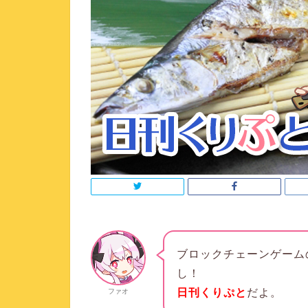
ブロックチェーンゲーム
し！
日刊くりぷと
だよ。
ファオ