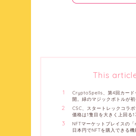
This articl
CryptoSpells、第4
開。緑のマジックボトルが初
CSC、スタートレックコラ
価格は1隻目を大きく上回る170
NFTマーケットプレイスの「
日本円でNFTを購入できる機