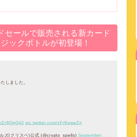
4回カードセールで販売される新カード
マジックボトルが初登場！
公開いたしました。
o/nZr8QgQij3
pic.twitter.com/zFrKepwZjt
クリスペ)公式 (@crypto_spells)
September