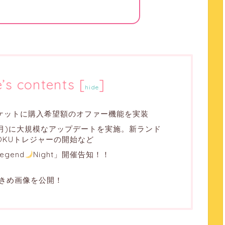
e’s contents
[
]
hide
ム内マーケットに購入希望額のオファー機能を実装
7/29(月)に大規模なアップデートを実施。新ランド
OKUトレジャーの開始など
egend
Night」開催告知！！
大きめ画像を公開！