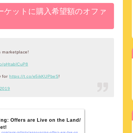
ーム内マーケットに購入希望額のオファ
m marketplace!
.co/pHtablCuP8
w for
https://t.co/e5ikKUPbeS
!
 2019
g: Offers are Live on the Land/
et!
https://medium.com/axie-infinity/announcing-offers-are-live-on-the-land-item-market-50e5e2f80c09