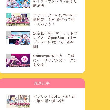
のトランザクション詰まり
解消法！
クリエイターのためのNFT
3
講座② – NFTを作って売
ってみよう！
決定版！NFTマーケットプ
4
レイス「OpenSea」(オー
プンシー)の使い方 [基本
編]
Unisawpの使い方 – 手軽
5
にイーサリアムのトークン
を交換！
最新記事
ピプリクトの4コマまとめ
– 第25話〜第32話