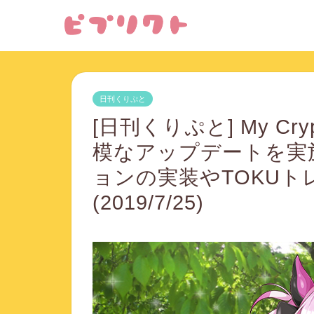
日刊くりぷと
[日刊くりぷと] My Cryp
模なアップデートを実
ョンの実装やTOKUト
(2019/7/25)