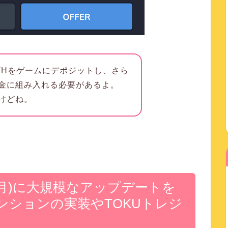
THをゲームにデポジットし、さら
金に組み入れる必要があるよ。
けどね。
、7/29(月)に大規模なアップデートを
ンションの実装やTOKUトレジ