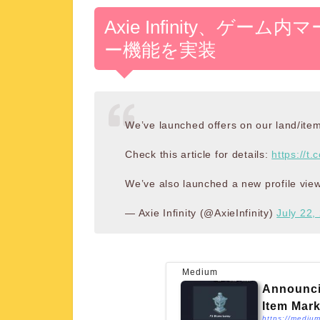
Axie Infinity、ゲ
ー機能を実装
We’ve launched offers on our land/ite
Check this article for details:
https://t
We’ve also launched a new profile vie
— Axie Infinity (@AxieInfinity)
July 22,
Medium
Announcin
Item Mark