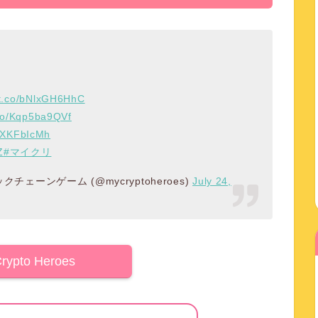
//t.co/bNlxGH6HhC
.co/Kqp5ba9QVf
5PXKFbIcMh
Z
#マイクリ
ックチェーンゲーム (@mycryptoheroes)
July 24,
rypto Heroes