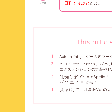
日刊くりぷと
だよ。
ファオ
This articl
Axie Infinity、ゲー
My Crypto Heroes、
エクステンションの実装やT
[お知らせ] CryptoSpells「L
7/27(土)21:00から！
[おまけ] ファオ夏服Verの