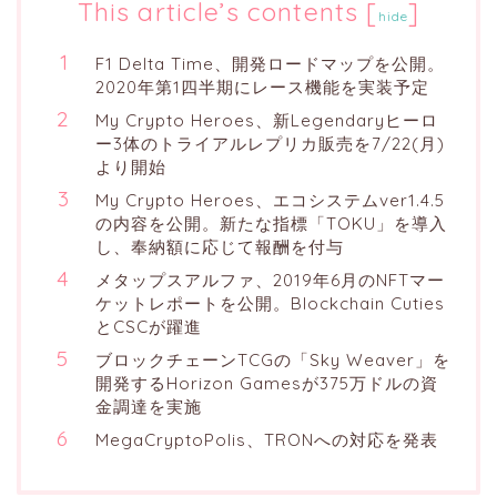
This article’s contents
[
]
hide
F1 Delta Time、開発ロードマップを公開。
2020年第1四半期にレース機能を実装予定
My Crypto Heroes、新Legendaryヒーロ
ー3体のトライアルレプリカ販売を7/22(月)
より開始
My Crypto Heroes、エコシステムver1.4.5
の内容を公開。新たな指標「TOKU」を導入
し、奉納額に応じて報酬を付与
メタップスアルファ、2019年6月のNFTマー
ケットレポートを公開。Blockchain Cuties
とCSCが躍進
ブロックチェーンTCGの「Sky Weaver」を
開発するHorizon Gamesが375万ドルの資
金調達を実施
MegaCryptoPolis、TRONへの対応を発表