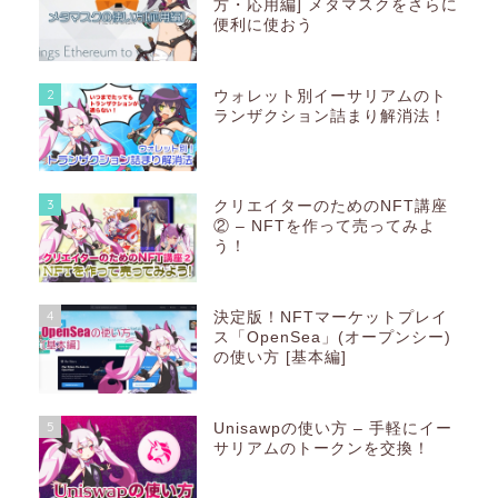
方・応用編] メタマスクをさらに
便利に使おう
2
ウォレット別イーサリアムのト
ランザクション詰まり解消法！
3
クリエイターのためのNFT講座
② – NFTを作って売ってみよ
う！
4
決定版！NFTマーケットプレイ
ス「OpenSea」(オープンシー)
の使い方 [基本編]
5
Unisawpの使い方 – 手軽にイー
サリアムのトークンを交換！