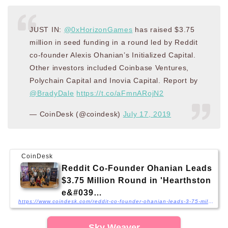
JUST IN:
@0xHorizonGames
has raised $3.75
million in seed funding in a round led by Reddit
co-founder Alexis Ohanian’s Initialized Capital.
Other investors included Coinbase Ventures,
Polychain Capital and Inovia Capital. Report by
@BradyDale
https://t.co/aFmnARojN2
— CoinDesk (@coindesk)
July 17, 2019
CoinDesk
Reddit Co-Founder Ohanian Leads
$3.75 Million Round in 'Hearthston
e&#039…
https://www.coindesk.com/reddit-co-founder-ohanian-leads-3-75-million-round-in-hearthstone-competitor
Sky Weaver