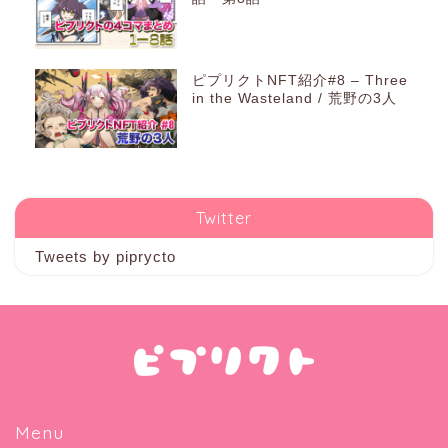
ピプリクトNFT紹介#8 – Three
in the Wasteland / 荒野の3人
Twitter
Tweets by piprycto
Menu