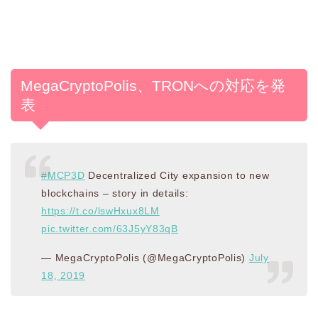
MegaCryptoPolis、TRONへの対応を発
表
#MCP3D
Decentralized City expansion to new
blockchains – story in details:
https://t.co/lswHxux8LM
pic.twitter.com/63J5yY83qB
— MegaCryptoPolis (@MegaCryptoPolis)
July
18, 2019