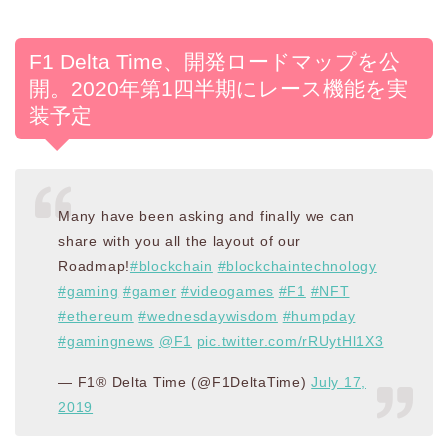
F1 Delta Time、開発ロードマップを公
開。2020年第1四半期にレース機能を実
装予定
Many have been asking and finally we can
share with you all the layout of our
Roadmap!
#blockchain
#blockchaintechnology
#gaming
#gamer
#videogames
#F1
#NFT
#ethereum
#wednesdaywisdom
#humpday
#gamingnews
@F1
pic.twitter.com/rRUytHl1X3
— F1® Delta Time (@F1DeltaTime)
July 17,
2019