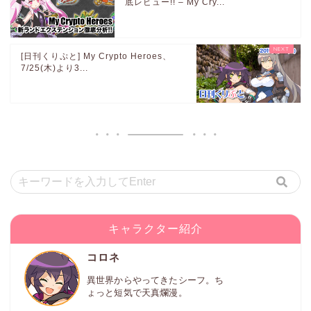
底レビュー!! – My Cry...
[日刊くりぷと] My Crypto Heroes、
7/25(木)より3...
キャラクター紹介
コロネ
異世界からやってきたシーフ。ち
ょっと短気で天真爛漫。