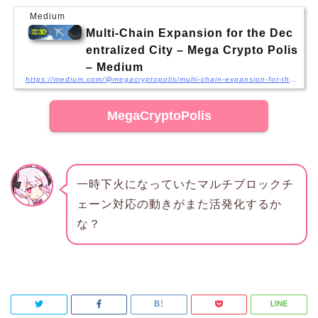
Medium
Multi-Chain Expansion for the Dec
entralized City – Mega Crypto Polis
– Medium
https://medium.com/@megacryptopolis/multi-chain-expansion-for-the-decentralized-city-a338621e6f7a
MegaCryptoPolis
一時下火になっていたマルチブロックチ
ェーン対応の動きがまた活発化するか
な？