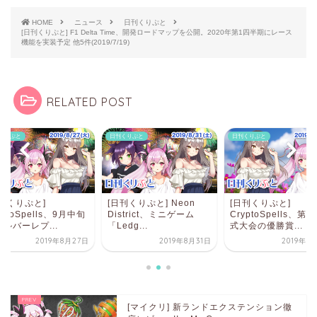
HOME
ニュース
日刊くりぷと
[日刊くりぷと] F1 Delta Time、開発ロードマップを公開。2020年第1四半期にレース
機能を実装予定 他5件(2019/7/19)
RELATED POST
くりぷと
日刊くりぷと
日刊くりぷと
刊くりぷと]
[日刊くりぷと] Neon
[日刊くりぷと]
yptoSpells、9月中旬
District、ミニゲーム
CryptoSpells、第
ルバーレプ...
「Ledg...
式大会の優勝賞...
2019年8月27日
2019年8月31日
2019年9
[マイクリ] 新ランドエクステンション徹