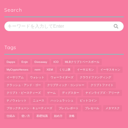
Search
Tags
Dapps
Enjin
Giveaway
ICO
MLBクリプトベースボール
MyCryptoHeroes
nem
XEM
くりぷ豚
イーサエモン
イーサスキャン
イーサリアム
ウォレット
ウォーライダーズ
クラウドファンディング
クラッシュ・アンド・ゴー
クリプティック・コンジャー
クリプトファイト
クリプト・ビースティーズ
ゲーム
ディグスター
ナインライブズ・アリーナ
ナノウォレット
ニュース
ハッシュラッシュ
ビットコイン
ブロックチェーン・キューティーズ
プレイレポート
プレセール
メタマスク
仕組み
使い方
基礎知識
始め方
攻略