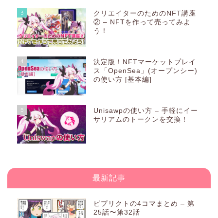
3
クリエイターのためのNFT講座
② – NFTを作って売ってみよ
う！
4
決定版！NFTマーケットプレイ
ス「OpenSea」(オープンシー)
の使い方 [基本編]
5
Unisawpの使い方 – 手軽にイー
サリアムのトークンを交換！
最新記事
ピプリクトの4コマまとめ – 第
25話〜第32話