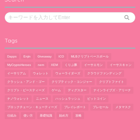
Tags
Dapps
Enjin
Giveaway
ICO
MLBクリプトベースボール
MyCryptoHeroes
nem
XEM
くりぷ豚
イーサエモン
イーサスキャン
イーサリアム
ウォレット
ウォーライダーズ
クラウドファンディング
クラッシュ・アンド・ゴー
クリプティック・コンジャー
クリプトファイト
クリプト・ビースティーズ
ゲーム
ディグスター
ナインライブズ・アリーナ
ナノウォレット
ニュース
ハッシュラッシュ
ビットコイン
ブロックチェーン・キューティーズ
プレイレポート
プレセール
メタマスク
仕組み
使い方
基礎知識
始め方
攻略